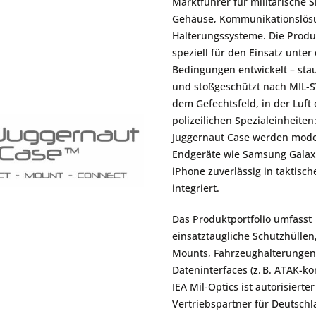
Juggernaut
Marktführer für militärische
Zubehör und Ersatzteil
Gehäuse, Kommunikationslös
ernungsmesser LRF
ng
Montagen
Schutzhüllen
Halterungssysteme. Die Produ
Sale
Unity Tactical
Halterungen
speziell für den Einsatz unte
ix
GBRS Group
Kabel
Bedingungen entwickelt – stau
und stoßgeschützt nach MIL-S
LCM
dem Gefechtsfeld, in der Luft 
KH
polizeilichen Spezialeinheiten
Red Dot
Juggernaut Case werden mod
Endgeräte wie Samsung Galax
iPhone zuverlässig in taktisc
integriert.
Das Produktportfolio umfasst
einsatztaugliche Schutzhüllen
Mounts, Fahrzeughalterunge
Dateninterfaces (z. B. ATAK-ko
IEA Mil-Optics ist autorisierter
Vertriebspartner für Deutsch