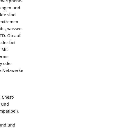
 Smartphone-
e
Montagen
ungen und
kte sind
Gehäuse / Optik / Röhren
r extremen
Service
b-, wasser-
Sonstiges
TD. Ob auf
oder bei
: Mit
erne
y oder
he Netzwerke
, Chest-
n und
mpatibel).
land und