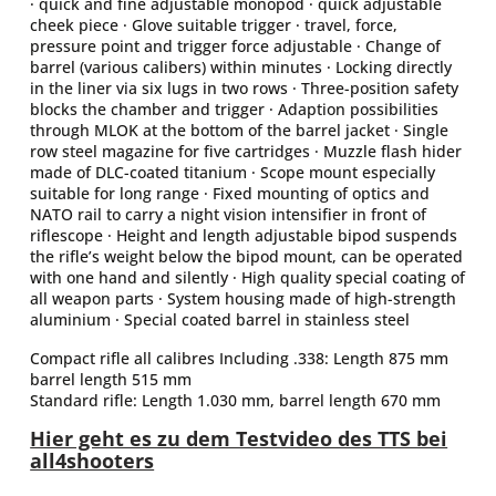
· quick and fine adjustable monopod · quick adjustable
cheek piece · Glove suitable trigger · travel, force,
pressure point and trigger force adjustable · Change of
barrel (various calibers) within minutes · Locking directly
in the liner via six lugs in two rows · Three-position safety
blocks the chamber and trigger · Adaption possibilities
through MLOK at the bottom of the barrel jacket · Single
row steel magazine for five cartridges · Muzzle flash hider
made of DLC-coated titanium · Scope mount especially
suitable for long range · Fixed mounting of optics and
NATO rail to carry a night vision intensifier in front of
riflescope · Height and length adjustable bipod suspends
the rifle’s weight below the bipod mount, can be operated
with one hand and silently · High quality special coating of
all weapon parts · System housing made of high-strength
aluminium · Special coated barrel in stainless steel
Compact rifle all calibres Including .338: Length 875 mm
barrel length 515 mm
Standard rifle: Length 1.030 mm, barrel length 670 mm
Hier geht es zu dem Testvideo des TTS bei
all4shooters