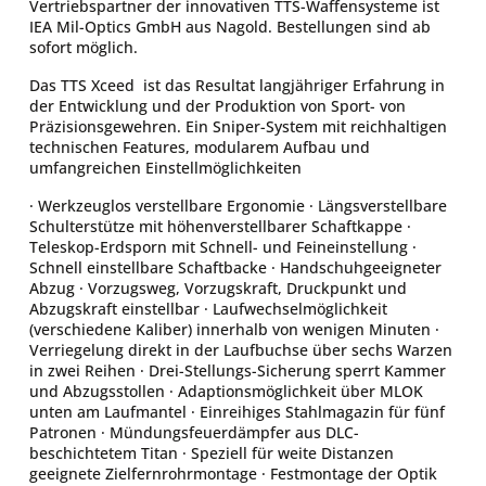
Vertriebspartner der innovativen TTS-Waffensysteme ist
IEA Mil-Optics GmbH aus Nagold. Bestellungen sind ab
sofort möglich.
Das TTS Xceed ist das Resultat langjähriger Erfahrung in
der Entwicklung und der Produktion von Sport- von
Präzisionsgewehren. Ein Sniper-System mit reichhaltigen
technischen Features, modularem Aufbau und
umfangreichen Einstellmöglichkeiten
· Werkzeuglos verstellbare Ergonomie · Längsverstellbare
Schulterstütze mit höhenverstellbarer Schaftkappe ·
Teleskop-Erdsporn mit Schnell- und Feineinstellung ·
Schnell einstellbare Schaftbacke · Handschuhgeeigneter
Abzug · Vorzugsweg, Vorzugskraft, Druckpunkt und
Abzugskraft einstellbar · Laufwechselmöglichkeit
(verschiedene Kaliber) innerhalb von wenigen Minuten ·
Verriegelung direkt in der Laufbuchse über sechs Warzen
in zwei Reihen · Drei-Stellungs-Sicherung sperrt Kammer
und Abzugsstollen · Adaptionsmöglichkeit über MLOK
unten am Laufmantel · Einreihiges Stahlmagazin für fünf
Patronen · Mündungsfeuerdämpfer aus DLC-
beschichtetem Titan · Speziell für weite Distanzen
geeignete Zielfernrohrmontage · Festmontage der Optik